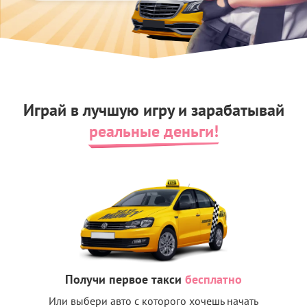
Играй в лучшую игру и зарабатывай
реальные деньги!
Получи первое такси
бесплатно
Или выбери авто с которого хочешь начать