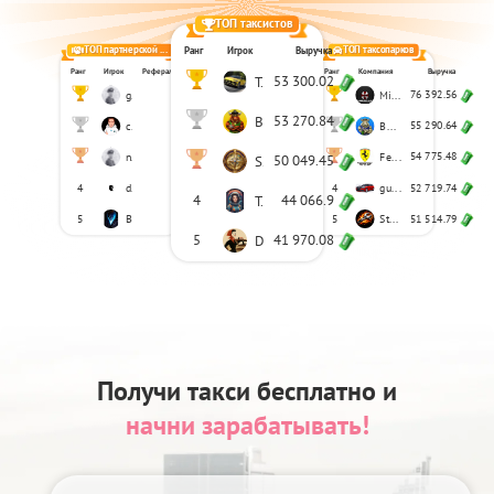
Получи такси бесплатно и
начни зарабатывать!