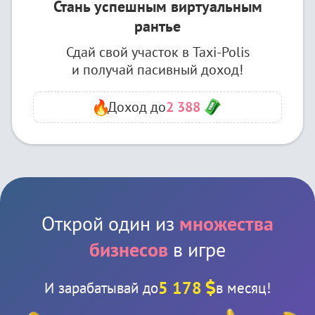
Стань успешным виртуальным
рантье
Сдай свой участок в Taxi-Polis
и получай пасивный доход!
Доход до
2 388
Открой один из
множества
бизнесов
в игре