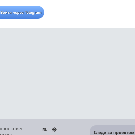
Войти через Telegram
прос-ответ
RU
Следи за проектом
клама