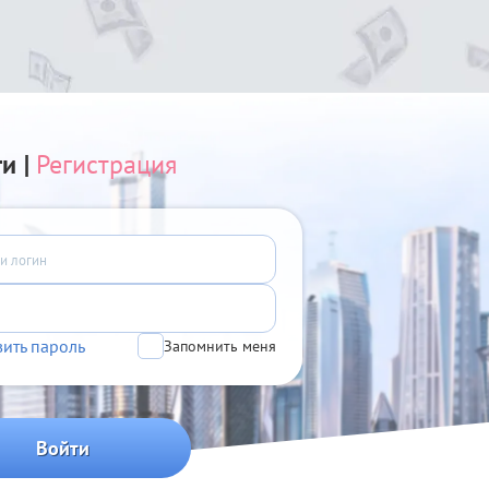
ти
|
Регистрация
вить пароль
Запомнить меня
Войти