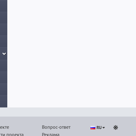
екте
Вопрос-ответ
RU
ти проекта
Реклама