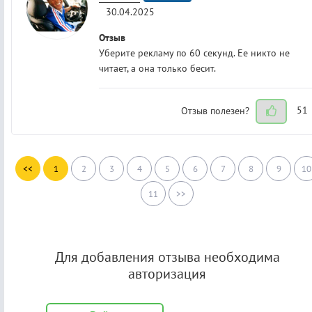
30.04.2025
Отзыв
Уберите рекламу по 60 секунд. Ее никто не
читает, а она только бесит.
Отзыв полезен?
51
<<
1
2
3
4
5
6
7
8
9
10
11
>>
Для добавления отзыва необходима
авторизация