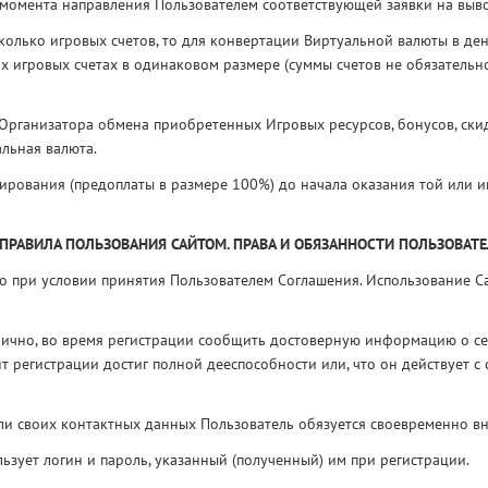
с момента направления Пользователем соответствующей заявки на выв
есколько игровых счетов, то для конвертации Виртуальной валюты в д
 игровых счетах в одинаковом размере (суммы счетов не обязательно
т Организатора обмена приобретенных Игровых ресурсов, бонусов, ск
альная валюта.
ирования (предоплаты в размере 100%) до начала оказания той или ин
 ПРАВИЛА ПОЛЬЗОВАНИЯ САЙТОМ. ПРАВА И ОБЯЗАННОСТИ ПОЛЬЗОВАТ
о при условии принятия Пользователем Соглашения. Использование Са
лично, во время регистрации сообщить достоверную информацию о себ
т регистрации достиг полной дееспособности или, что он действует с
ли своих контактных данных Пользователь обязуется своевременно в
льзует логин и пароль, указанный (полученный) им при регистрации.