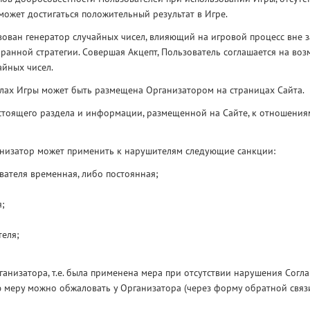
ожет достигаться положительный результат в Игре.
вован генератор случайных чисел, влияющий на игровой процесс вне 
бранной стратегии. Совершая Акцепт, Пользователь соглашается на во
айных чисел.
лах Игры может быть размещена Организатором на страницах Сайта.
стоящего раздела и информации, размещенной на Сайте, к отношения
анизатор может применить к нарушителям следующие санкции:
вателя временная, либо постоянная;
я;
теля;
рганизатора, т.е. была применена мера при отсутствии нарушения Согла
ю меру можно обжаловать у Организатора (через форму обратной связи