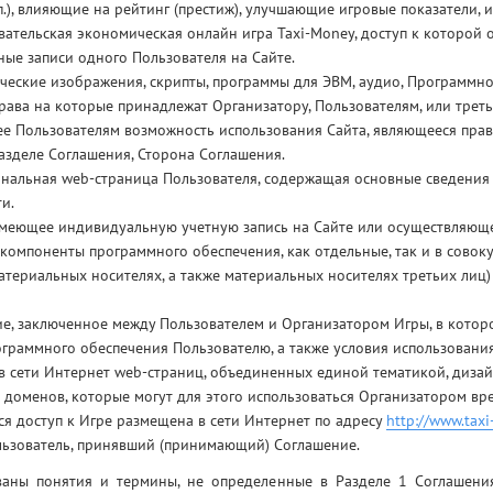
.п.), влияющие на рейтинг (престиж), улучшающие игровые показатели,
вательская экономическая онлайн игра Taxi-Money, доступ к которой 
ные записи одного Пользователя на Сайте.
ические изображения, скрипты, программы для ЭВМ, аудио, Программно
рава на которые принадлежат Организатору, Пользователям, или трет
ее Пользователям возможность использования Сайта, являющееся прав
азделе Соглашения, Сторона Соглашения.
ональная web-страница Пользователя, содержащая основные сведения 
и.
имеющее индивидуальную учетную запись на Сайте или осуществляюще
компоненты программного обеспечения, как отдельные, так и в сово
материальных носителях, а также материальных носителях третьих ли
е, заключенное между Пользователем и Организатором Игры, в котор
граммного обеспечения Пользователю, а также условия использования
в сети Интернет web-страниц, объединенных единой тематикой, диз
х доменов, которые могут для этого использоваться Организатором вре
ся доступ к Игре размещена в сети Интернет по адресу
http://www.taxi
льзователь, принявший (принимающий) Соглашение.
ваны понятия и термины, не определенные в Разделе 1 Соглашения