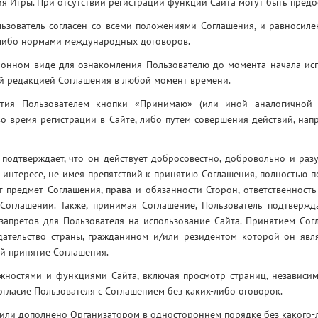
я Игры. При отсутствии регистрации функции Сайта могут быть предо
льзователь согласен со всеми положениями Соглашения, и равносиле
 либо нормами международных договоров.
тронном виде для ознакомления Пользователю до момента начала ис
й редакцией Соглашения в любой момент времени.
атия Пользователем кнопки «Принимаю» (или иной аналогичной 
во время регистрации в Сайте, либо путем совершения действий, на
 подтверждает, что он действует добросовестно, добровольно и раз
ем интересе, не имея препятствий к принятию Соглашения, полностью 
 предмет Соглашения, права и обязанности Сторон, ответственность
Соглашении. Также, принимая Соглашение, Пользователь подтвержда
запретов для Пользователя на использование Сайта. Принятием Согл
дательство страны, гражданином и/или резидентом которой он явл
й принятие Соглашения.
жностями и функциями Сайта, включая просмотр страниц, независим
огласие Пользователя с Соглашением без каких-либо оговорок.
/или дополнено Организатором в одностороннем порядке без какого-