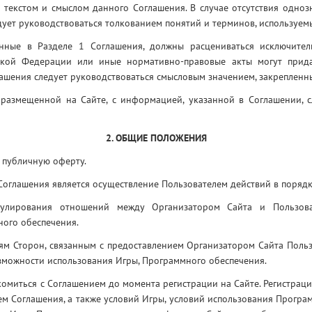
 текстом и смыслом данного Соглашения. В случае отсутствия одноз
дует руководствоваться толкованием понятий и терминов, используемы
анные в Разделе 1 Соглашения, должны расцениваться исключите
йской Федерации или иные нормативно-правовые акты могут прид
лашения следует руководствоваться смысловым значением, закреплен
 размещенной на Сайте, с информацией, указанной в Соглашении, с
2. ОБЩИЕ ПОЛОЖЕНИЯ
 публичную оферту.
Соглашения является осуществление Пользователем действий в поряд
гулирования отношений между Организатором Сайта и Пользова
ного обеспечения.
ям Сторон, связанным с предоставлением Организатором Сайта Польз
возможности использования Игры, Программного обеспечения.
комиться с Соглашением до момента регистрации на Сайте. Регистраци
м Соглашения, а также условий Игры, условий использования Програм