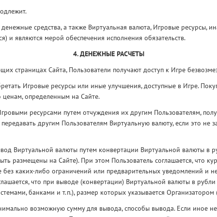
одлежит.
 денежные средства, а также Виртуальная валюта, Игровые ресурсы, и
ся) и являются мерой обеспечения исполнения обязательств.
4. ДЕНЕЖНЫЕ РАСЧЕТЫ
ющих страницах Сайта, Пользователи получают доступ к Игре безвозме
ретать Игровые ресурсы или иные улучшения, доступные в Игре. Пок
о ценам, определенным на Сайте.
Игровыми ресурсами путем отчуждения их другим Пользователям, полу
 передавать другим Пользователям Виртуальную валюту, если это не
вывод Виртуальной валюты путем конвертации Виртуальной валюты в р
ыть размещены на Сайте). При этом Пользователь соглашается, что к
 без каких-либо ограничений или предварительных уведомлений и не
глашается, что при выводе (конвертации) Виртуальной валюты в рубли
темами, банками и т.п.), размер которых указывается Организатором (
нимально возможную сумму для вывода, способы вывода. Если иное не