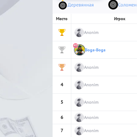
Деревянная
Соломен
Место
Игрок
1
Anonim
40
Boga-Boga
2
3
Anonim
4
Anonim
5
Anonim
6
Anonim
7
Anonim