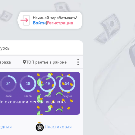
Начинай зарабатывать!
Войти
Регистрация
|
урсы
гаража
ТОП рантье в районе
дней
часов
минут
секунд
 По окончании месяца выдаются
едная
Пластиковая