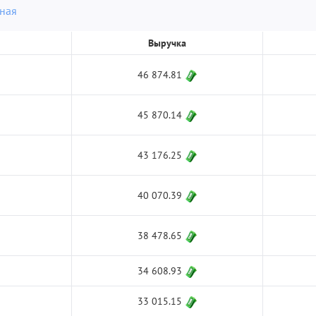
ная
Выручка
46 874.81
45 870.14
43 176.25
40 070.39
38 478.65
34 608.93
33 015.15