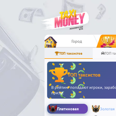
Город
ТОП таксистов
ТОП та
ТОП таксистов
В рейтинг попадают игроки, зараб
призы.
Платиновая
Золотая