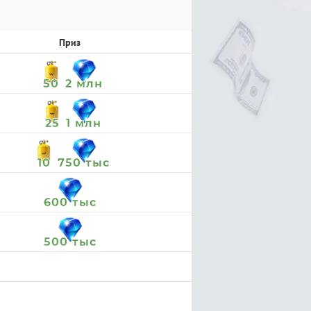
Приз
50
2 млн
25
1 млн
10
750 тыс
600 тыс
500 тыс