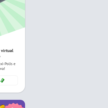
 virtual
o
xi-Polis e
va!
8