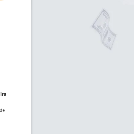
ira
 de