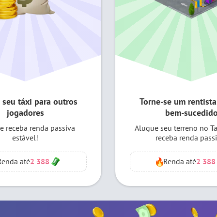
 seu táxi para outros
Torne-se um rentista
jogadores
bem-sucedid
e receba renda passiva
Alugue seu terreno no Ta
estável!
receba renda passi
Renda até
Renda até
2 388
2 38