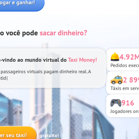
Jogar e ganhar!
go você pode
sacar dinheiro?
4.92
-vindo ao mundo virtual do
Taxi Money!
Pedidos exec
 passageiros virtuais pagam dinheiro real. A
tidade de pedidos cresce a cada dia e não
2 89
s taxistas suficientes!
Táxis em serv
 rapidamente em seu pri
916
Jogadores on
ter seu táxi!
É gratuito!