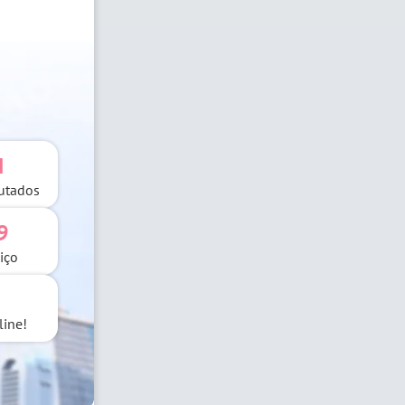
M
utados
9
iço
line!