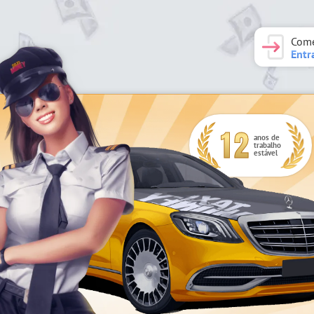
Come
Entr
12
anos de
trabalho
estável