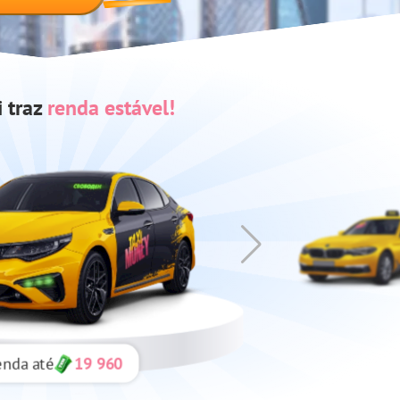
i traz
renda estável!
enda até
19 960