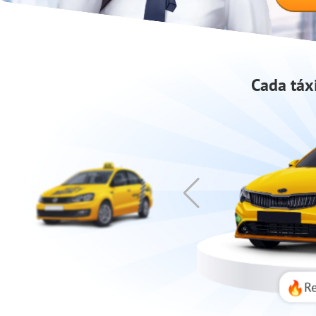
Cada táx
R