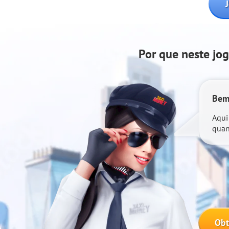
Por que neste jo
Bem
Aqui
quan
temo
Pule
Ob