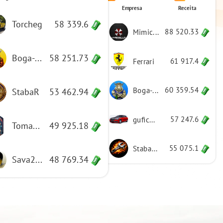
48 769.34
Sava214